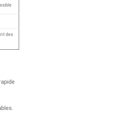
ssible
ent des
rapide
bles.