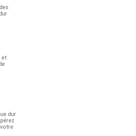
 des
dur
 et
de
que dur
upérez
 votre