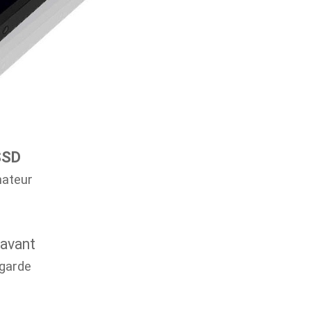
SSD
nateur
 avant
egarde