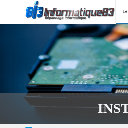
Le
INS