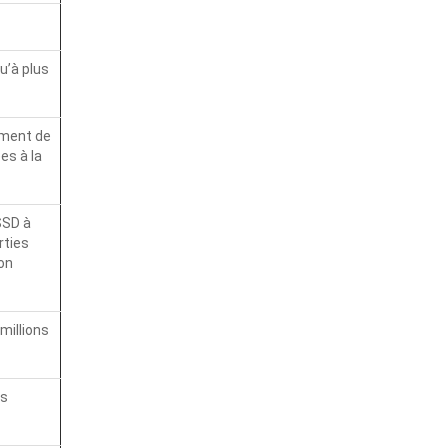
u’à plus
ement de
ées à la
SSD à
rties
on
millions
ps