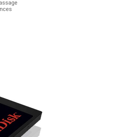
passage
ances