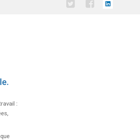
le.
avail :
ées,
ique